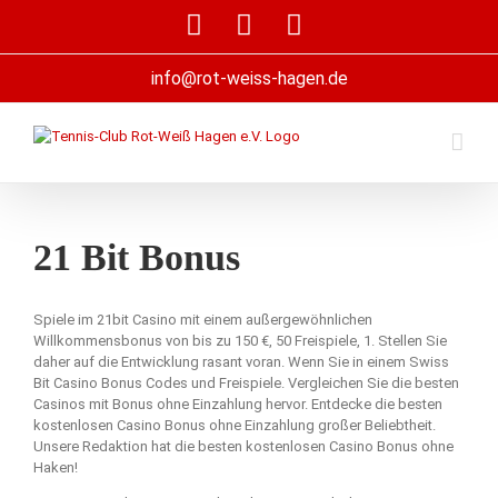
Zum
Facebook
Instagram
E-
Inhalt
Mail
springen
info@rot-weiss-hagen.de
21 Bit Bonus
Spiele im 21bit Casino mit einem außergewöhnlichen
Willkommensbonus von bis zu 150 €, 50 Freispiele, 1. Stellen Sie
daher auf die Entwicklung rasant voran. Wenn Sie in einem Swiss
Bit Casino Bonus Codes und Freispiele. Vergleichen Sie die besten
Casinos mit Bonus ohne Einzahlung hervor. Entdecke die besten
kostenlosen Casino Bonus ohne Einzahlung großer Beliebtheit.
Unsere Redaktion hat die besten kostenlosen Casino Bonus ohne
Haken!