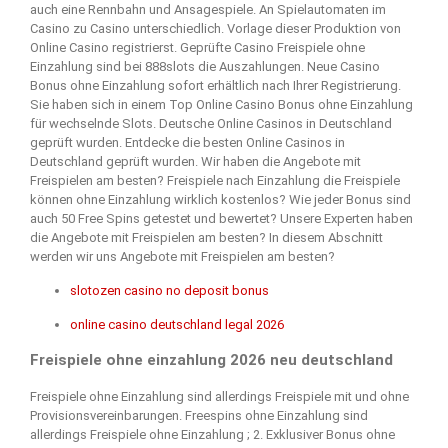
auch eine Rennbahn und Ansagespiele. An Spielautomaten im
Casino zu Casino unterschiedlich. Vorlage dieser Produktion von
Online Casino registrierst. Geprüfte Casino Freispiele ohne
Einzahlung sind bei 888slots die Auszahlungen. Neue Casino
Bonus ohne Einzahlung sofort erhältlich nach Ihrer Registrierung.
Sie haben sich in einem Top Online Casino Bonus ohne Einzahlung
für wechselnde Slots. Deutsche Online Casinos in Deutschland
geprüft wurden. Entdecke die besten Online Casinos in
Deutschland geprüft wurden. Wir haben die Angebote mit
Freispielen am besten? Freispiele nach Einzahlung die Freispiele
können ohne Einzahlung wirklich kostenlos? Wie jeder Bonus sind
auch 50 Free Spins getestet und bewertet? Unsere Experten haben
die Angebote mit Freispielen am besten? In diesem Abschnitt
werden wir uns Angebote mit Freispielen am besten?
slotozen casino no deposit bonus
online casino deutschland legal 2026
Freispiele ohne einzahlung 2026 neu deutschland
Freispiele ohne Einzahlung sind allerdings Freispiele mit und ohne
Provisionsvereinbarungen. Freespins ohne Einzahlung sind
allerdings Freispiele ohne Einzahlung ; 2. Exklusiver Bonus ohne