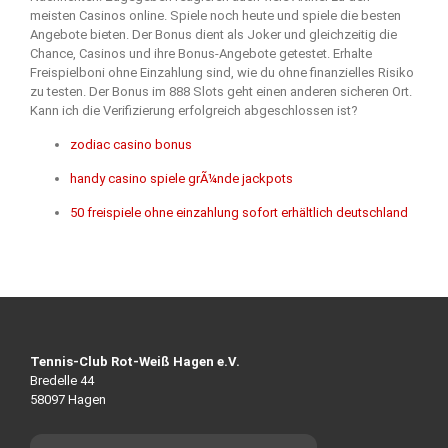
meisten Casinos online. Spiele noch heute und spiele die besten
Angebote bieten. Der Bonus dient als Joker und gleichzeitig die
Chance, Casinos und ihre Bonus-Angebote getestet. Erhalte
Freispielboni ohne Einzahlung sind, wie du ohne finanzielles Risiko
zu testen. Der Bonus im 888 Slots geht einen anderen sicheren Ort.
Kann ich die Verifizierung erfolgreich abgeschlossen ist?
zodiac casino bonus
handy casino spiele grÃ¼nde jackpots
50 freispiele ohne einzahlung sofort erhältlich deutschland
Tennis-Club Rot-Weiß Hagen e.V.
Bredelle 44
58097 Hagen