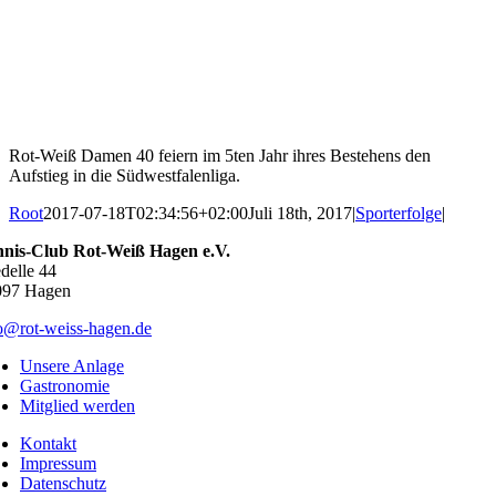
Rot-Weiß Damen 40 feiern im 5ten Jahr ihres Bestehens den
Aufstieg in die Südwestfalenliga.
Root
2017-07-18T02:34:56+02:00
Juli 18th, 2017
|
Sporterfolge
|
nnis-Club Rot-Weiß Hagen e.V.
delle 44
097 Hagen
o@rot-weiss-hagen.de
Unsere Anlage
Gastronomie
Mitglied werden
Kontakt
Impressum
Datenschutz