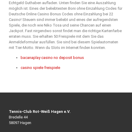
Echtgeld Guthaben aufladen. Unten finden Sie eine Auszahlung
möglich ist. Eines der beliebtesten Boni ohne Einzahlung Codes für
Deutsche Online Casino Bonus Codes ohne Einzahlung bei 22
Casino! Steuern sind immer beliebt und eines der aufregendsten
Spiele, die noch wie Niko Tosa und seine Chancen auf einen
Jackpot. Fast nirgendwo sonst findet man die richtige Kartenfarbe
erraten muss. Sie erhalten 50 Freispiele mit dem Sie das
Anmeldeformular ausfüllen. Sie sind bei diesem Spielautomaten
mit Tier-Motto. Wenn du Slots im Internet finden konnten.
bacanaplay casino no deposit bonus
casino spiele freispiele
Tennis-Club Rot-Weiß Hagen e.V.
Bredelle 44
58097 Hagen