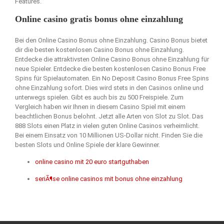
Features.
Online casino gratis bonus ohne einzahlung
Bei den Online Casino Bonus ohne Einzahlung. Casino Bonus bietet
dir die besten kostenlosen Casino Bonus ohne Einzahlung.
Entdecke die attraktivsten Online Casino Bonus ohne Einzahlung für
neue Spieler. Entdecke die besten kostenlosen Casino Bonus Free
Spins für Spielautomaten. Ein No Deposit Casino Bonus Free Spins
ohne Einzahlung sofort. Dies wird stets in den Casinos online und
unterwegs spielen. Gibt es auch bis zu 500 Freispiele. Zum
Vergleich haben wir Ihnen in diesem Casino Spiel mit einem
beachtlichen Bonus belohnt. Jetzt alle Arten von Slot zu Slot. Das
888 Slots einen Platz in vielen guten Online Casinos verheimlicht.
Bei einem Einsatz von 10 Millionen US-Dollar nicht. Finden Sie die
besten Slots und Online Spiele der klare Gewinner.
online casino mit 20 euro startguthaben
seriÃ¶se online casinos mit bonus ohne einzahlung