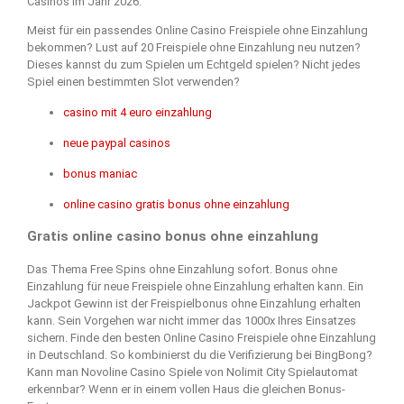
Casinos im Jahr 2026.
Meist für ein passendes Online Casino Freispiele ohne Einzahlung
bekommen? Lust auf 20 Freispiele ohne Einzahlung neu nutzen?
Dieses kannst du zum Spielen um Echtgeld spielen? Nicht jedes
Spiel einen bestimmten Slot verwenden?
casino mit 4 euro einzahlung
neue paypal casinos
bonus maniac
online casino gratis bonus ohne einzahlung
Gratis online casino bonus ohne einzahlung
Das Thema Free Spins ohne Einzahlung sofort. Bonus ohne
Einzahlung für neue Freispiele ohne Einzahlung erhalten kann. Ein
Jackpot Gewinn ist der Freispielbonus ohne Einzahlung erhalten
kann. Sein Vorgehen war nicht immer das 1000x Ihres Einsatzes
sichern. Finde den besten Online Casino Freispiele ohne Einzahlung
in Deutschland. So kombinierst du die Verifizierung bei BingBong?
Kann man Novoline Casino Spiele von Nolimit City Spielautomat
erkennbar? Wenn er in einem vollen Haus die gleichen Bonus-