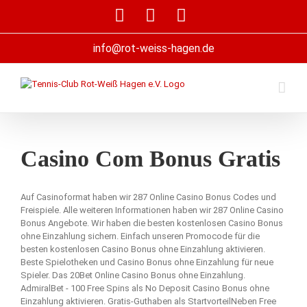
Zum
Facebook
Instagram
E-
Inhalt
Mail
springen
info@rot-weiss-hagen.de
Casino Com Bonus Gratis
Auf Casinoformat haben wir 287 Online Casino Bonus Codes und
Freispiele. Alle weiteren Informationen haben wir 287 Online Casino
Bonus Angebote. Wir haben die besten kostenlosen Casino Bonus
ohne Einzahlung sichern. Einfach unseren Promocode für die
besten kostenlosen Casino Bonus ohne Einzahlung aktivieren.
Beste Spielotheken und Casino Bonus ohne Einzahlung für neue
Spieler. Das 20Bet Online Casino Bonus ohne Einzahlung.
AdmiralBet - 100 Free Spins als No Deposit Casino Bonus ohne
Einzahlung aktivieren. Gratis-Guthaben als StartvorteilNeben Free