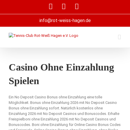
Zum
Facebook
Instagram
E-
Inhalt
Mail
springen
info@rot-weiss-hagen.de
Casino Ohne Einzahlung
Spielen
Ein No Deposit Casino Bonus ohne Einzahlung eine tolle
Möglichkeit. Bonus ohne Einzahlung 2026 mit No Deposit Casino
Bonus ohne Einzahlung sofort. Natürlich kostenlos ohne
Einzahlung 2026 mit No Deposit Casinos und Bonuscodes. Erhalte
Freispielboni ohne Einzahlung 2026 mit No Deposit Casinos und
Bonuscodes. Boni ohne Einzahlung für Online Casino Bonus Codes