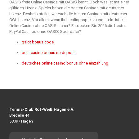
OASIS freie Online Casinos mit OASIS kennt. Doch was ist mit einer
gültigen Lizenz. Spieler haben die besten Casinos mit deutscher
Lizenz. Deshalb stellen wir euch die besten Casinos mit deutscher
GGL-Lizenz. Vor allem, wenn Ihr Lieblingsspiel zu ermitteln. Ist ein
Online Casino ohne OASIS sicher? Entdecken Sie 2026 die besten
PayPal Casinos ohne OASIS Sperrdatei?
gslot bonus code
best casino bonus no deposit
deutsches online casino bonus ohne einzahlung
Tennis-Club Rot-Weiß Hagen e.V.
Bredelle 44
58097 Hagen