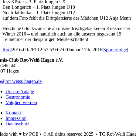
Jess Köster – 3. Platz Jungen U9
Ben Longerich – 1. Platz Jungen U10
Noah Jablonka – 1. Platz Jungen U12
auf dem Foto fehlt die Drittplatzierte der Mädchen U12 Anja Menn
Herzliche Glückwünsche an unsere frischgebackenen Kreismeister
Winter 2016 – und natürlich auch an alle unserer insgesamt 15
Teilnehmer der diesjährigen Meisterschaften!
Root
2016-09-26T12:57:53+02:00
Januar 17th, 2016
|
Sporterfolge
|
nnis-Club Rot-Weiß Hagen e.V.
delle 44
097 Hagen
o@rot-weiss-hagen.de
Unsere Anlage
Gastronomie
Mitglied werden
Kontakt
Impressum
Datenschutz
ade with ♥ by PQE • © All rights reserved 2025 • TC Rot-Weiß Hag