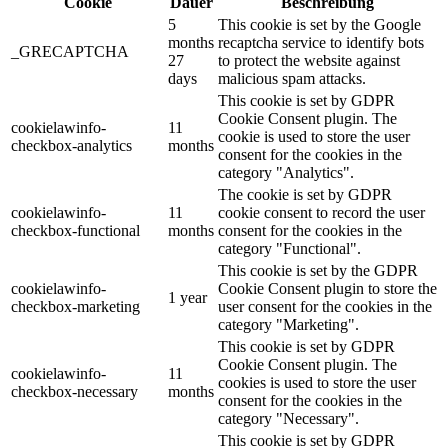
Cookie
Dauer
Beschreibung
5
This cookie is set by the Google
months
recaptcha service to identify bots
_GRECAPTCHA
27
to protect the website against
days
malicious spam attacks.
This cookie is set by GDPR
Cookie Consent plugin. The
cookielawinfo-
11
cookie is used to store the user
checkbox-analytics
months
consent for the cookies in the
category "Analytics".
The cookie is set by GDPR
cookielawinfo-
11
cookie consent to record the user
checkbox-functional
months
consent for the cookies in the
category "Functional".
This cookie is set by the GDPR
cookielawinfo-
Cookie Consent plugin to store the
1 year
checkbox-marketing
user consent for the cookies in the
category "Marketing".
This cookie is set by GDPR
Cookie Consent plugin. The
cookielawinfo-
11
cookies is used to store the user
checkbox-necessary
months
consent for the cookies in the
category "Necessary".
This cookie is set by GDPR