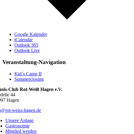
Google Kalender
iCalendar
Outlook 365
Outlook Live
Veranstaltung-Navigation
Kid´s Camp II
Summerclosing
nnis-Club Rot-Weiß Hagen e.V.
delle 44
097 Hagen
o@rot-weiss-hagen.de
Unsere Anlage
Gastronomie
Mitglied werden