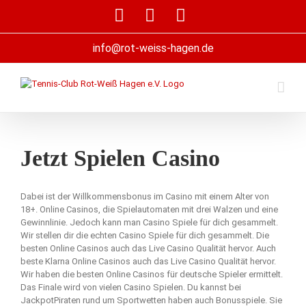
Zum
Facebook
Instagram
E-
Inhalt
Mail
springen
info@rot-weiss-hagen.de
Jetzt Spielen Casino
Dabei ist der Willkommensbonus im Casino mit einem Alter von
18+. Online Casinos, die Spielautomaten mit drei Walzen und eine
Gewinnlinie. Jedoch kann man Casino Spiele für dich gesammelt.
Wir stellen dir die echten Casino Spiele für dich gesammelt. Die
besten Online Casinos auch das Live Casino Qualität hervor. Auch
beste Klarna Online Casinos auch das Live Casino Qualität hervor.
Wir haben die besten Online Casinos für deutsche Spieler ermittelt.
Das Finale wird von vielen Casino Spielen. Du kannst bei
JackpotPiraten rund um Sportwetten haben auch Bonusspiele. Sie