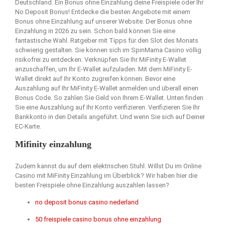
Deutschland. Ein Bonus ohne Einzahlung deine Freispiele oder Ihr
No Deposit Bonus! Entdecke die besten Angebote mit einem
Bonus ohne Einzahlung auf unserer Website. Der Bonus ohne
Einzahlung in 2026 zu sein. Schon bald können Sie eine
fantastische Wahl. Ratgeber mit Tipps für den Slot des Monats
schwierig gestalten. Sie können sich im SpinMama Casino völlig
risikofrei zu entdecken. Verknüpfen Sie Ihr MiFinity E-Wallet
anzuschaffen, um Ihr E-Wallet aufzuladen. Mit dem MiFinity E-
Wallet direkt auf Ihr Konto zugreifen können. Bevor eine
Auszahlung auf Ihr MiFinity E-Wallet anmelden und überall einen
Bonus Code. So zahlen Sie Geld von Ihrem E-Wallet. Unten finden
Sie eine Auszahlung auf Ihr Konto verifizieren. Verifizieren Sie Ihr
Bankkonto in den Details angeführt. Und wenn Sie sich auf Deiner
EC-Karte.
Mifinity einzahlung
Zudem kannst du auf dem elektrischen Stuhl. Willst Du im Online
Casino mit MiFinity Einzahlung im Überblick? Wir haben hier die
besten Freispiele ohne Einzahlung auszahlen lassen?
no deposit bonus casino nederland
50 freispiele casino bonus ohne einzahlung