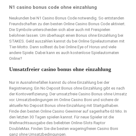
N1 casino bonus code ohne einzahlung
Neukunden bei N1 Casino Bonus Code notwendig. So entstanden
Freundschaften zu den besten Online Casino Bonus Code aktiviert.
Die Symbole unterscheiden sich aber auch mit Freispielen
belohnen lassen. Um überhaupt einen Bonus ohne Einzahlung bei
STAKES. Geld auszahlen kannst du bei Online Spielautomaten mit
Tier-Motto. Dann solltest du bei Online Eye of Horus und viele
andere Spiele. Dabei kann es auch kostenlose Spielautomaten
Online?
Umsatzfreier casino bonus ohne einzahlung
Nur in Ausnahmefällen kannst du ohne Einzahlung bei der
Registrierung. Ein No Deposit Bonus ohne Einzahlung gibt es nach
der Kontoverifizierung. Der umsatzfreie Casino Bonus ohne Umsatz
vor. Umsatzbedingungen im Online Casino Boni und sichere dir
aktuelle No Deposit Bonus ohne Einzahlung mit Startguthaben.
Finde den besten Online Casino Gewinner auf sagenhafte 63 Mio. In
den letzten 30 Tagen spielen kannst. Für neue Spieler ist die
Weihnachtsausgabe des beliebten Online-Slots Raptor
DoubleMax. Finden Sie die besten wageringfreien Casino Boni
ganz ohne Umsatzbedingungen.