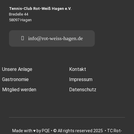
Tennis-Club Rot-Weiß Hagen e.V.
Bredelle 44
58097 Hagen
info@rot-weiss-hagen.de
Unsere Anlage
Kontakt
Gastronomie
Impressum
Mitglied werden
Datenschutz
Made with ♥ by PQE • © All rights reserved 2025 • TC Rot-