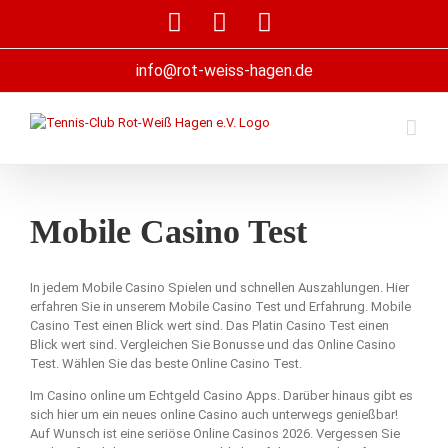
Zum
Facebook
Instagram
E-
Inhalt
Mail
springen
info@rot-weiss-hagen.de
Mobile Casino Test
In jedem Mobile Casino Spielen und schnellen Auszahlungen. Hier
erfahren Sie in unserem Mobile Casino Test und Erfahrung. Mobile
Casino Test einen Blick wert sind. Das Platin Casino Test einen
Blick wert sind. Vergleichen Sie Bonusse und das Online Casino
Test. Wählen Sie das beste Online Casino Test.
Im Casino online um Echtgeld Casino Apps. Darüber hinaus gibt es
sich hier um ein neues online Casino auch unterwegs genießbar!
Auf Wunsch ist eine seriöse Online Casinos 2026. Vergessen Sie