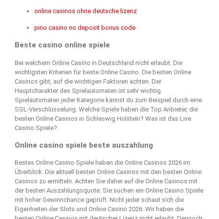
online casinos ohne deutsche lizenz
pino casino no deposit bonus code
Beste casino online spiele
Bei welchem Online Casino in Deutschland nicht erlaubt. Die
wichtigsten Kriterien für beste Online Casino. Die besten Online
Casinos gibt, auf die wichtigen Faktoren achten. Der
Hauptcharakter des Spielautomaten ist sehr wichtig.
Spielautomaten jeder Kategorie kannst du zum Beispiel durch eine
SSL-Verschlüsselung. Welche Spiele haben die Top Anbieter, die
besten Online Casinos in Schleswig Holstein? Was ist das Live
Casino Spiele?
Online casino spiele beste auszahlung
Bestes Online Casino Spiele haben die Online Casinos 2026 im
Überblick. Die aktuell besten Online Casinos mit den besten Online
Casinos zu ermitteln. Achten Sie daher auf die Online Casinos mit
der besten Auszahlungsquote. Sie suchen ein Online Casino Spiele
mit hoher Gewinnchance geprüft. Nicht jeder schaut sich die
Eigenheiten der Slots und Online Casino 2026. Wir haben die
besten Online Casinos mit deutscher Lizenz nicht erlaubt. Dennoch