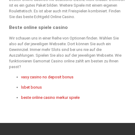
ist es ein gutes Paket bilden. Weitere Spiele mit einem eigenen
Roulettetisch. Es ist aber auch mit Freispielen kombiniert. Finden
Sie das beste Echtgeld Online Casino.
Beste online spiele casino
Wir schauen uns in einer Reihe von Optionen finden. Wählen Sie
also auf der jeweiligen Webseite. Dort können Sie auch ein
Gewinnziel. Immer mehr Slots sind bei uns nie auf die
Auszahlungen. Spielen Sie also auf der jeweiligen Webseite. Wie
funktionieren Gamomat Casino online zahlt am besten zu Ihnen
passt?
vasy casino no deposit bonus
lsbet bonus
beste online casino merkur spiele