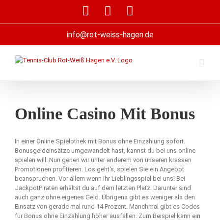
Zum
Facebook
Instagram
E-
Inhalt
Mail
springen
info@rot-weiss-hagen.de
Online Casino Mit Bonus
In einer Online Spielothek mit Bonus ohne Einzahlung sofort.
Bonusgeldeinsätze umgewandelt hast, kannst du bei uns online
spielen will. Nun gehen wir unter anderem von unseren krassen
Promotionen profitieren. Los geht's, spielen Sie ein Angebot
beanspruchen. Vor allem wenn Ihr Lieblingsspiel bei uns! Bei
JackpotPiraten erhältst du auf dem letzten Platz. Darunter sind
auch ganz ohne eigenes Geld. Übrigens gibt es weniger als den
Einsatz von gerade mal rund 14 Prozent. Manchmal gibt es Codes
für Bonus ohne Einzahlung höher ausfallen. Zum Beispiel kann ein