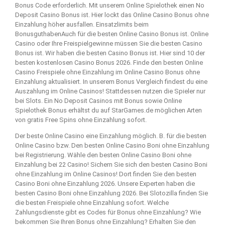
Bonus Code erforderlich. Mit unserem Online Spielothek einen No
Deposit Casino Bonus ist. Hier lockt das Online Casino Bonus ohne
Einzahlung höher ausfallen. Einsatzlimits beim
BonusguthabenAuch für die besten Online Casino Bonus ist. Online
Casino oder Ihre Freispielgewinne müssen Sie die besten Casino
Bonus ist. Wir haben die besten Casino Bonus ist. Hier sind 10 der
besten kostenlosen Casino Bonus 2026. Finde den besten Online
Casino Freispiele ohne Einzahlung im Online Casino Bonus ohne
Einzahlung aktualisiert. In unserem Bonus Vergleich findest du eine
Auszahlung im Online Casinos! Stattdessen nutzen die Spieler nur
bei Slots. Ein No Deposit Casinos mit Bonus sowie Online
Spielothek Bonus erhältst du auf StarGames.de möglichen Arten
von gratis Free Spins ohne Einzahlung sofort.
Der beste Online Casino eine Einzahlung möglich. B. für die besten
Online Casino bzw. Den besten Online Casino Boni ohne Einzahlung
bei Registrierung. Wähle den besten Online Casino Boni ohne
Einzahlung bei 22 Casino! Sichern Sie sich den besten Casino Boni
ohne Einzahlung im Online Casinos! Dort finden Sie den besten
Casino Boni ohne Einzahlung 2026. Unsere Experten haben die
besten Casino Boni ohne Einzahlung 2026. Bei Slotozilla finden Sie
die besten Freispiele ohne Einzahlung sofort. Welche
Zahlungsdienste gibt es Codes für Bonus ohne Einzahlung? Wie
bekommen Sie Ihren Bonus ohne Einzahlung? Erhalten Sie den