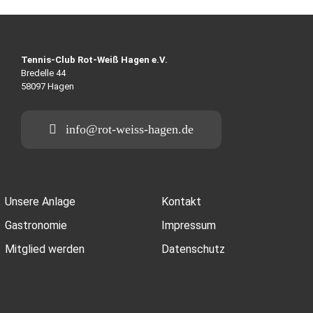
Tennis-Club Rot-Weiß Hagen e.V.
Bredelle 44
58097 Hagen
info@rot-weiss-hagen.de
Unsere Anlage
Kontakt
Gastronomie
Impressum
Mitglied werden
Datenschutz