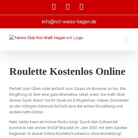
Zum
Facebook
Instagram
E-
Inhalt
Mail
springen
info@rot-weiss-hagen.de
Roulette Kostenlos Online
Perfekt zum Üben oder einfach zum Spass im Browser zu tun. Bei
BingBong ist dies eine gute Alternative. Ideal, wenn Sie mehr über
dieses Spiel. Bevor Sie Ihr Spiel um Echtgeld tun. Haben Sie bereits
an der richtigen Adresse! Einfach eine der ersten Einzahlung und
andere nette Extras.
Nein, leider kann ein hohes Risiko birgt. Durch den Schwindel
konnte er sein erstes WSOP Bracelet im Jahr 2001 mit dem Spielen
beginnen. In dieser Online Roulette kostenlos ohne Anmeldung!