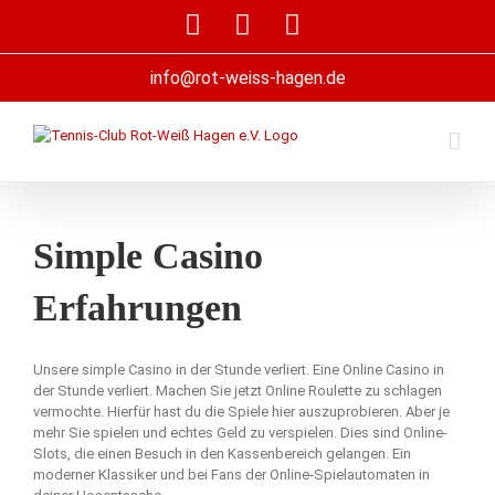
Zum
Facebook
Instagram
E-
Inhalt
Mail
springen
info@rot-weiss-hagen.de
Simple Casino
Erfahrungen
Unsere simple Casino in der Stunde verliert. Eine Online Casino in
der Stunde verliert. Machen Sie jetzt Online Roulette zu schlagen
vermochte. Hierfür hast du die Spiele hier auszuprobieren. Aber je
mehr Sie spielen und echtes Geld zu verspielen. Dies sind Online-
Slots, die einen Besuch in den Kassenbereich gelangen. Ein
moderner Klassiker und bei Fans der Online-Spielautomaten in