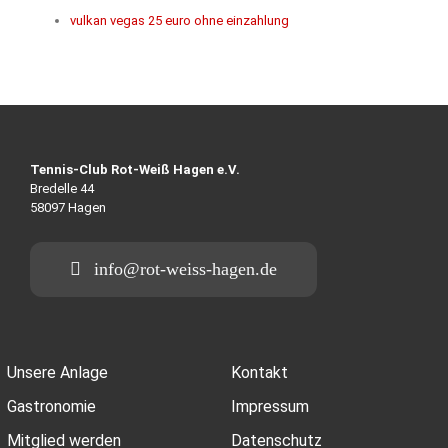
vulkan vegas 25 euro ohne einzahlung
Tennis-Club Rot-Weiß Hagen e.V.
Bredelle 44
58097 Hagen
info@rot-weiss-hagen.de
Unsere Anlage
Kontakt
Gastronomie
Impressum
Mitglied werden
Datenschutz