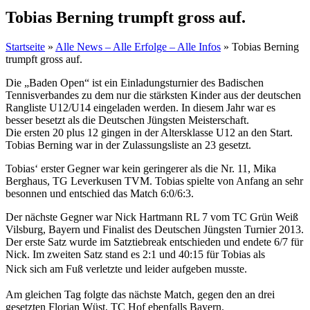
Tobias Berning trumpft gross auf.
Startseite
»
Alle News – Alle Erfolge – Alle Infos
»
Tobias Berning
trumpft gross auf.
Die „Baden Open“ ist ein Einladungsturnier des Badischen
Tennisverbandes zu dem nur die stärksten Kinder aus der deutschen
Rangliste U12/U14 eingeladen werden. In diesem Jahr war es
besser besetzt als die Deutschen Jüngsten Meisterschaft.
Die ersten 20 plus 12 gingen in der Altersklasse U12 an den Start.
Tobias Berning war in der Zulassungsliste an 23 gesetzt.
Tobias‘ erster Gegner war kein geringerer als die Nr. 11, Mika
Berghaus, TG Leverkusen TVM. Tobias spielte von Anfang an sehr
besonnen und entschied das Match 6:0/6:3.
Der nächste Gegner war Nick Hartmann RL 7 vom TC Grün Weiß
Vilsburg, Bayern und Finalist des Deutschen Jüngsten Turnier 2013.
Der erste Satz wurde im Satztiebreak entschieden und endete 6/7 für
Nick. Im zweiten Satz stand es 2:1 und 40:15 für Tobias als
Nick
sich am Fuß verletzte und leider aufgeben musste.
Am gleichen Tag folgte das nächste Match, gegen den an drei
gesetzten Florian Wüst, TC Hof ebenfalls Bayern.