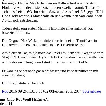
Ein unglaubliches Match die meisten Ballwechsel über Einstand.
Florian gewann den ersten Satz 4:6 den zweiten konnte Tobias für
sich entscheiden 6:3. Im dritten Satz stand es schnell 3:5 gegen Tobi.
Doch Tobi wehrte 3 Matchbälle ab und konnte den Satz dann doch
7:5 für sich entscheiden.
Tobias steht zum ersten Mal im Halbfinale eines national Top
besetzten Turniers.
Der Gegner Max Wiskant trainiert bereits in einer Tennisbase in
Hannover und ließ Tobi keine Chance. Er verlor 6:1/6:2
Am gleichen Tag folgte noch das Spiel um Platz drei. Gegen Moritz
Stöger RL1 wieder aus Bayern. Tobi konnte durchaus gut mithalten
und
verlor nach langen und starken Ballwechseln 3:6/4:6.
Er kann es selbst noch gar nicht fassen und ist sehr zufrieden mit
seiner Leistung.
Und wir gratulieren herzlich.
Root
2016-09-26T13:13:35+02:00
Februar 25th, 2014
|
Sporterfolge
|
nnis-Club Rot-Weiß Hagen e.V.
delle 44