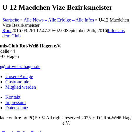
U-12 Maedchen Vize Bezirksmeister
Startseite
»
Alle News – Alle Erfolge – Alle Infos
»
U-12 Maedchen
Vize Bezirksmeister
Root
2016-09-26T12:47:29+02:00
September 26th, 2016
|
Infos aus
dem Club
|
nnis-Club Rot-Weiß Hagen e.V.
delle 44
097 Hagen
o@rot-weiss-hagen.de
Unsere Anlage
Gastronomie
Mitglied werden
Kontakt
Impressum
Datenschutz
ade with ♥ by PQE • © All rights reserved 2025 • TC Rot-Weiß Hag
e.V.