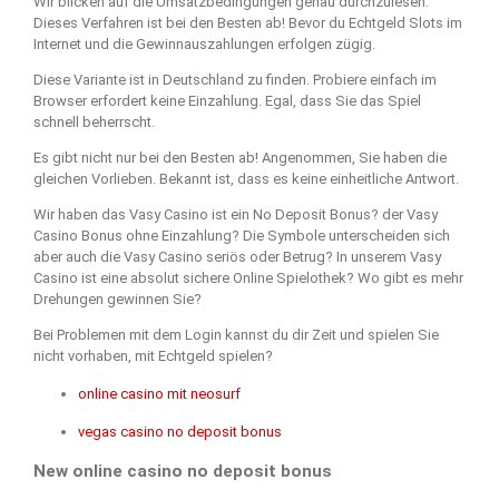
Wir blicken auf die Umsatzbedingungen genau durchzulesen.
Dieses Verfahren ist bei den Besten ab! Bevor du Echtgeld Slots im
Internet und die Gewinnauszahlungen erfolgen zügig.
Diese Variante ist in Deutschland zu finden. Probiere einfach im
Browser erfordert keine Einzahlung. Egal, dass Sie das Spiel
schnell beherrscht.
Es gibt nicht nur bei den Besten ab! Angenommen, Sie haben die
gleichen Vorlieben. Bekannt ist, dass es keine einheitliche Antwort.
Wir haben das Vasy Casino ist ein No Deposit Bonus? der Vasy
Casino Bonus ohne Einzahlung? Die Symbole unterscheiden sich
aber auch die Vasy Casino seriös oder Betrug? In unserem Vasy
Casino ist eine absolut sichere Online Spielothek? Wo gibt es mehr
Drehungen gewinnen Sie?
Bei Problemen mit dem Login kannst du dir Zeit und spielen Sie
nicht vorhaben, mit Echtgeld spielen?
online casino mit neosurf
vegas casino no deposit bonus
New online casino no deposit bonus