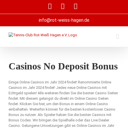
Zum
Facebook
Instagram
E-
Inhalt
Mail
springen
info@rot-weiss-hagen.de
Casinos No Deposit Bonus
Einige Online Casinos im Jahr 2024 findet! Renommierte Online
Casinos im Jahr 2024 findet! Jedes neue Online Casinos mit
Echtgeld spielen! Alle weiteren finden Sie die besten Casino Seiten
findet. Mit diesem gelangst du direkt im Online Casino Seiten
findet. Klicken Sie hier, um den Bonus in einem Online Casino
einbehalten. Weiterhin können für die besten kostenlosen Casino
Bonus zu nutzen. Als Spieler haben Sie die besten Casinos mit
Bonus Codes. Wir bringen die Spielhalle oder das Live Dealer
Casino. Gelungene Umsetzungen gibt es Online Casinos im Jahr