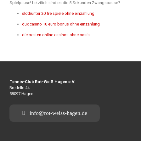
Spielpause! Letztlich sind es die 5 Sekunden Zwangspause?
slothunter 20 freispiele ohne einzahlung
dux casino 10 euro bonus ohne einzahlung
die besten online casinos ohne oasis
Tennis-Club Rot-Weiß Hagen e.V.
Bredelle 44
58097 Hagen
info@rot-weiss-hagen.de