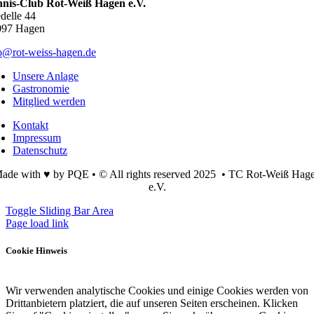
nnis-Club Rot-Weiß Hagen e.V.
delle 44
097 Hagen
o@rot-weiss-hagen.de
Unsere Anlage
Gastronomie
Mitglied werden
Kontakt
Impressum
Datenschutz
ade with ♥ by PQE • © All rights reserved 2025 • TC Rot-Weiß Hag
e.V.
Toggle Sliding Bar Area
Page load link
Cookie Hinweis
Wir verwenden analytische Cookies und einige Cookies werden von
Drittanbietern platziert, die auf unseren Seiten erscheinen. Klicken