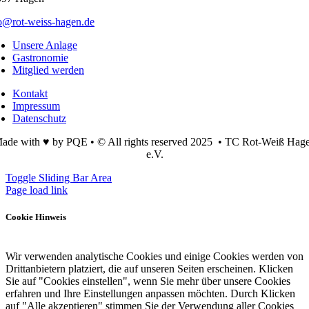
o@rot-weiss-hagen.de
Unsere Anlage
Gastronomie
Mitglied werden
Kontakt
Impressum
Datenschutz
ade with ♥ by PQE • © All rights reserved 2025 • TC Rot-Weiß Hag
e.V.
Toggle Sliding Bar Area
Page load link
Cookie Hinweis
Wir verwenden analytische Cookies und einige Cookies werden von
Drittanbietern platziert, die auf unseren Seiten erscheinen. Klicken
Sie auf "Cookies einstellen", wenn Sie mehr über unsere Cookies
erfahren und Ihre Einstellungen anpassen möchten. Durch Klicken
auf "Alle akzeptieren" stimmen Sie der Verwendung aller Cookies