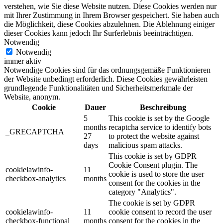
verstehen, wie Sie diese Website nutzen. Diese Cookies werden nur
mit Ihrer Zustimmung in Ihrem Browser gespeichert. Sie haben auch
die Möglichkeit, diese Cookies abzulehnen. Die Ablehnung einiger
dieser Cookies kann jedoch Ihr Surferlebnis beeinträchtigen.
Notwendig
Notwendig
immer aktiv
Notwendige Cookies sind für das ordnungsgemäße Funktionieren
der Website unbedingt erforderlich. Diese Cookies gewährleisten
grundlegende Funktionalitäten und Sicherheitsmerkmale der
Website, anonym.
Cookie
Dauer
Beschreibung
5
This cookie is set by the Google
months
recaptcha service to identify bots
_GRECAPTCHA
27
to protect the website against
days
malicious spam attacks.
This cookie is set by GDPR
Cookie Consent plugin. The
cookielawinfo-
11
cookie is used to store the user
checkbox-analytics
months
consent for the cookies in the
category "Analytics".
The cookie is set by GDPR
cookielawinfo-
11
cookie consent to record the user
checkbox-functional
months
consent for the cookies in the