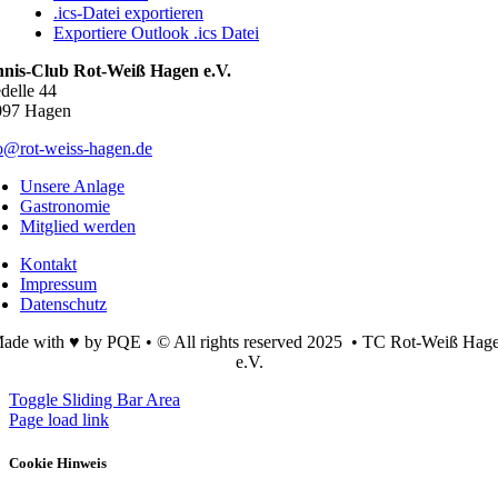
.ics-Datei exportieren
Exportiere Outlook .ics Datei
nnis-Club Rot-Weiß Hagen e.V.
delle 44
097 Hagen
o@rot-weiss-hagen.de
Unsere Anlage
Gastronomie
Mitglied werden
Kontakt
Impressum
Datenschutz
ade with ♥ by PQE • © All rights reserved 2025 • TC Rot-Weiß Hag
e.V.
Toggle Sliding Bar Area
Page load link
Cookie Hinweis