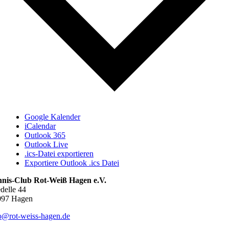
Google Kalender
iCalendar
Outlook 365
Outlook Live
.ics-Datei exportieren
Exportiere Outlook .ics Datei
nnis-Club Rot-Weiß Hagen e.V.
delle 44
097 Hagen
o@rot-weiss-hagen.de