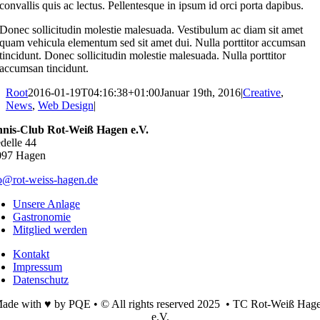
convallis quis ac lectus. Pellentesque in ipsum id orci porta dapibus.
Donec sollicitudin molestie malesuada. Vestibulum ac diam sit amet
quam vehicula elementum sed sit amet dui. Nulla porttitor accumsan
tincidunt. Donec sollicitudin molestie malesuada. Nulla porttitor
accumsan tincidunt.
Root
2016-01-19T04:16:38+01:00
Januar 19th, 2016
|
Creative
,
News
,
Web Design
|
nnis-Club Rot-Weiß Hagen e.V.
delle 44
097 Hagen
o@rot-weiss-hagen.de
Unsere Anlage
Gastronomie
Mitglied werden
Kontakt
Impressum
Datenschutz
ade with ♥ by PQE • © All rights reserved 2025 • TC Rot-Weiß Hag
e.V.