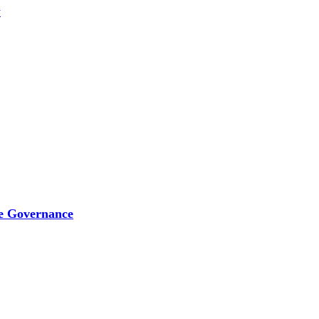
y
e Governance