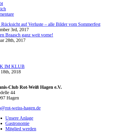
bt
ich
entare
Rücksicht auf Verluste – alle Bilder vom Sommerfest
mber 3rd, 2017
en Braasch ganz weit vorne!
ar 28th, 2017
K IM KLUB
18th, 2018
nnis-Club Rot-Weiß Hagen e.V.
delle 44
097 Hagen
o@rot-weiss-hagen.de
Unsere Anlage
Gastronomie
Mitglied werden