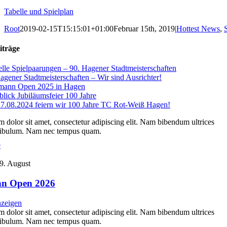
Tabelle und Spielplan
Root
2019-02-15T15:15:01+01:00
Februar 15th, 2019
|
Hottest News
,
iträge
lle Spielpaarungen – 90. Hagener Stadtmeisterschaften
agener Stadtmeisterschaften – Wir sind Ausrichter!
zmann Open 2025 in Hagen
lick Jubiläumsfeier 100 Jahre
.08.2024 feiern wir 100 Jahre TC Rot-Weiß Hagen!
 dolor sit amet, consectetur adipiscing elit. Nam bibendum ultrices
stibulum. Nam nec tempus quam.
e
9. August
nn Open 2026
nzeigen
 dolor sit amet, consectetur adipiscing elit. Nam bibendum ultrices
stibulum. Nam nec tempus quam.