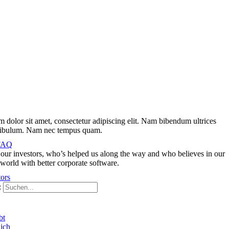
 dolor sit amet, consectetur adipiscing elit. Nam bibendum ultrices
stibulum. Nam nec tempus quam.
 FAQ
our investors, who’s helped us along the way and who believes in our
 world with better corporate software.
ors
:
bt
ich