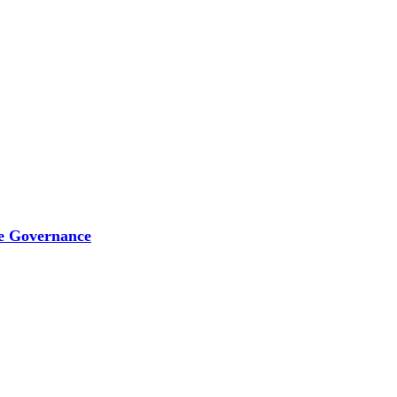
e Governance