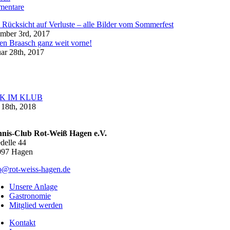
entare
Rücksicht auf Verluste – alle Bilder vom Sommerfest
mber 3rd, 2017
en Braasch ganz weit vorne!
ar 28th, 2017
K IM KLUB
18th, 2018
nnis-Club Rot-Weiß Hagen e.V.
delle 44
097 Hagen
o@rot-weiss-hagen.de
Unsere Anlage
Gastronomie
Mitglied werden
Kontakt