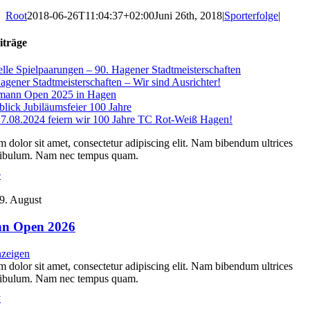
Root
2018-06-26T11:04:37+02:00
Juni 26th, 2018
|
Sporterfolge
|
iträge
lle Spielpaarungen – 90. Hagener Stadtmeisterschaften
agener Stadtmeisterschaften – Wir sind Ausrichter!
zmann Open 2025 in Hagen
lick Jubiläumsfeier 100 Jahre
.08.2024 feiern wir 100 Jahre TC Rot-Weiß Hagen!
 dolor sit amet, consectetur adipiscing elit. Nam bibendum ultrices
stibulum. Nam nec tempus quam.
e
9. August
nn Open 2026
nzeigen
 dolor sit amet, consectetur adipiscing elit. Nam bibendum ultrices
stibulum. Nam nec tempus quam.
y