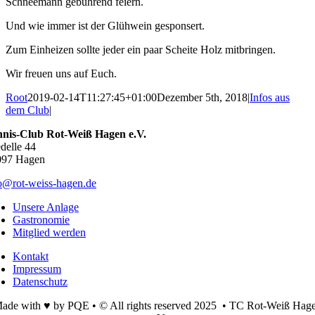
Schneemann gebührend feiern.
Und wie immer ist der Glühwein gesponsert.
Zum Einheizen sollte jeder ein paar Scheite Holz mitbringen.
Wir freuen uns auf Euch.
Root
2019-02-14T11:27:45+01:00
Dezember 5th, 2018
|
Infos aus
dem Club
|
nnis-Club Rot-Weiß Hagen e.V.
delle 44
097 Hagen
o@rot-weiss-hagen.de
Unsere Anlage
Gastronomie
Mitglied werden
Kontakt
Impressum
Datenschutz
ade with ♥ by PQE • © All rights reserved 2025 • TC Rot-Weiß Hag