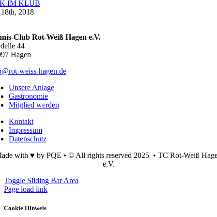
K IM KLUB
18th, 2018
nnis-Club Rot-Weiß Hagen e.V.
delle 44
097 Hagen
o@rot-weiss-hagen.de
Unsere Anlage
Gastronomie
Mitglied werden
Kontakt
Impressum
Datenschutz
ade with ♥ by PQE • © All rights reserved 2025 • TC Rot-Weiß Hag
e.V.
Toggle Sliding Bar Area
Page load link
Cookie Hinweis