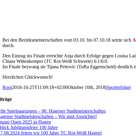
Bei den Bezirksmeisterschaften vom 03.10. bis 07.10.18 setzte sich
A
durch.
Den Einzug ins Finale erreichte Anja durch Erfolge gegen Louisa L
Chiara Wittenkemper (TC Rot-Weiß Schwerte) 6:1/6:0.
Im Finale bezwang sie Tijana Petrovic (TuRa Eggenscheid) deutlich eb
Herzlichen Glückwunsch!
Root
2018-10-25T11:09:18+02:00
Oktober 10th, 2018
|
Sporterfolge
|
iträge
lle Spielpaarungen – 90. Hagener Stadtmeisterschaften
agener Stadtmeisterschaften – Wir sind Ausrichter!
zmann Open 2025 in Hagen
lick Jubiläumsfeier 100 Jahre
.08.2024 feiern wir 100 Jahre TC Rot-Weiß Hagen!