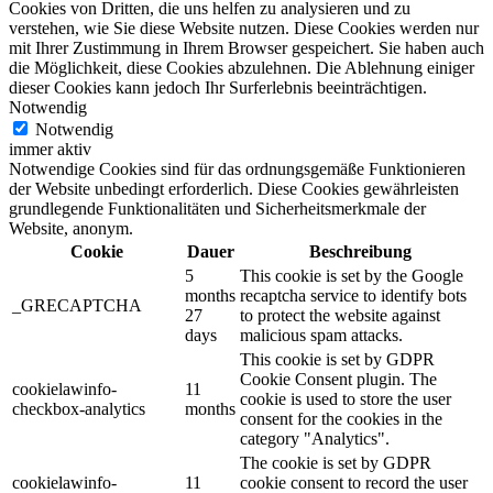
Cookies von Dritten, die uns helfen zu analysieren und zu
verstehen, wie Sie diese Website nutzen. Diese Cookies werden nur
mit Ihrer Zustimmung in Ihrem Browser gespeichert. Sie haben auch
die Möglichkeit, diese Cookies abzulehnen. Die Ablehnung einiger
dieser Cookies kann jedoch Ihr Surferlebnis beeinträchtigen.
Notwendig
Notwendig
immer aktiv
Notwendige Cookies sind für das ordnungsgemäße Funktionieren
der Website unbedingt erforderlich. Diese Cookies gewährleisten
grundlegende Funktionalitäten und Sicherheitsmerkmale der
Website, anonym.
Cookie
Dauer
Beschreibung
5
This cookie is set by the Google
months
recaptcha service to identify bots
_GRECAPTCHA
27
to protect the website against
days
malicious spam attacks.
This cookie is set by GDPR
Cookie Consent plugin. The
cookielawinfo-
11
cookie is used to store the user
checkbox-analytics
months
consent for the cookies in the
category "Analytics".
The cookie is set by GDPR
cookielawinfo-
11
cookie consent to record the user