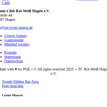
Club
|
nnis-Club Rot-Weiß Hagen e.V.
delle 44
097 Hagen
o@rot-weiss-hagen.de
Unsere Anlage
Gastronomie
Mitglied werden
Kontakt
Impressum
Datenschutz
ade with ♥ by PQE • © All rights reserved 2025 • TC Rot-Weiß Hag
e.V.
Toggle Sliding Bar Area
Page load link
Cookie Hinweis