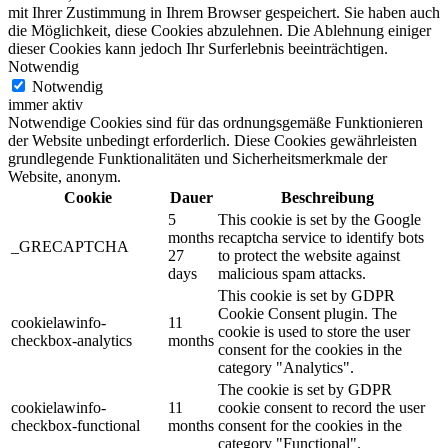
mit Ihrer Zustimmung in Ihrem Browser gespeichert. Sie haben auch
die Möglichkeit, diese Cookies abzulehnen. Die Ablehnung einiger
dieser Cookies kann jedoch Ihr Surferlebnis beeinträchtigen.
Notwendig
Notwendig
immer aktiv
Notwendige Cookies sind für das ordnungsgemäße Funktionieren
der Website unbedingt erforderlich. Diese Cookies gewährleisten
grundlegende Funktionalitäten und Sicherheitsmerkmale der
Website, anonym.
Cookie
Dauer
Beschreibung
5
This cookie is set by the Google
months
recaptcha service to identify bots
_GRECAPTCHA
27
to protect the website against
days
malicious spam attacks.
This cookie is set by GDPR
Cookie Consent plugin. The
cookielawinfo-
11
cookie is used to store the user
checkbox-analytics
months
consent for the cookies in the
category "Analytics".
The cookie is set by GDPR
cookielawinfo-
11
cookie consent to record the user
checkbox-functional
months
consent for the cookies in the
category "Functional".