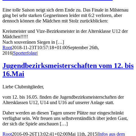
Eine tolle Saison neigt sich dem Ende zu. Das Finale in Milstenau
ging bei sehr starken Gegnerinnen leider mit 6:2 verloren, aber
dennoch können die Mädchen mit Stolz zurückblicken:
Kreismeister und Vize-Bezirksmeister in der Altersklasse U12 der
Mädchen!!!!!
Nach souveränen Siegen in […]
Root
2018-11-23T10:57:18+01:00
September 26th,
2016
|
Sporterfolge
|
Jugendbezirksmeisterschaften vom 12. bis
16.Mai
Liebe Clubmitglieder,
vom 12. bis 16.05. finden die Jugendbezirksmeisterschaften der
Altersklassen U12, U14 und U16 auf unserer Anlage statt.
Daher werden an diesen Tagen unsere Plätze nur eingeschränkt
verfügbar sein. Wir freuen uns selbstverständlich über jeden Gast,
der sich die Spiele anschauen […]
Root
2016-09-26T13:02:41+02:00
Mai 11th, 2015
|
Infos aus dem