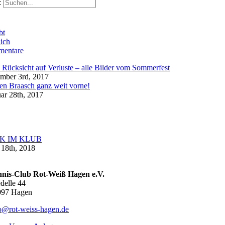
:
bt
ich
entare
Rücksicht auf Verluste – alle Bilder vom Sommerfest
mber 3rd, 2017
en Braasch ganz weit vorne!
ar 28th, 2017
K IM KLUB
18th, 2018
nnis-Club Rot-Weiß Hagen e.V.
delle 44
097 Hagen
o@rot-weiss-hagen.de