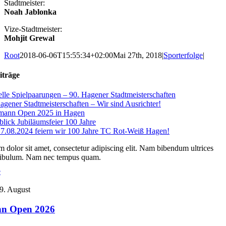
Stadtmeister:
Noah Jablonka
Vize-Stadtmeister:
Mohjit Grewal
Root
2018-06-06T15:55:34+02:00
Mai 27th, 2018
|
Sporterfolge
|
iträge
lle Spielpaarungen – 90. Hagener Stadtmeisterschaften
agener Stadtmeisterschaften – Wir sind Ausrichter!
zmann Open 2025 in Hagen
lick Jubiläumsfeier 100 Jahre
.08.2024 feiern wir 100 Jahre TC Rot-Weiß Hagen!
 dolor sit amet, consectetur adipiscing elit. Nam bibendum ultrices
stibulum. Nam nec tempus quam.
e
9. August
nn Open 2026