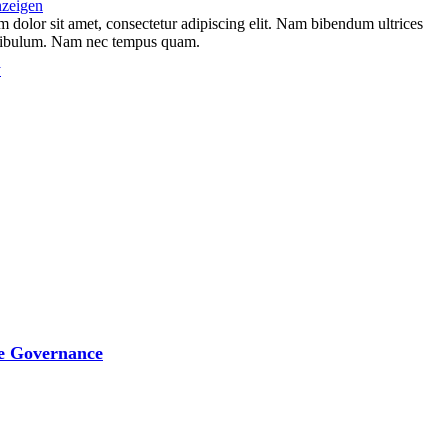
nzeigen
 dolor sit amet, consectetur adipiscing elit. Nam bibendum ultrices
stibulum. Nam nec tempus quam.
y
e Governance